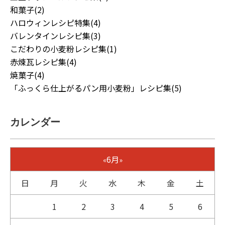
和菓子(2)
ハロウィンレシピ特集(4)
バレンタインレシピ集(3)
こだわりの小麦粉レシピ集(1)
赤煉瓦レシピ集(4)
焼菓子(4)
「ふっくら仕上がるパン用小麦粉」レシピ集(5)
カレンダー
6月
«
»
日
月
火
水
木
金
土
1
2
3
4
5
6