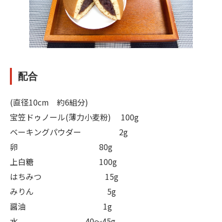
配合
(直径10cm 約6組分)
宝笠ドゥノール(薄力小麦粉) 100g
ベーキングパウダー 2g
卵 80g
上白糖 100g
はちみつ 15g
みりん 5g
醤油 1g
水 40～45g