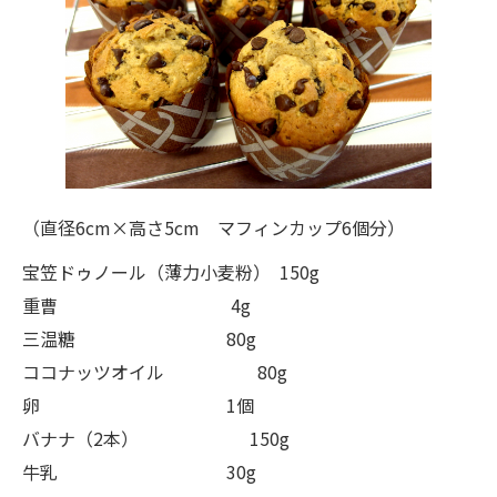
（直径6cm×高さ5cm マフィンカップ6個分）
宝笠ドゥノール（薄力小麦粉） 150g
重曹 4g
三温糖 80g
ココナッツオイル 80g
卵 1個
バナナ（2本） 150g
牛乳 30g