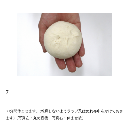
7
30
分間休ませます。
(
乾燥しないようラップ又はぬれ布巾をかけておき
ます
)
（写真左：丸め直後、
写真右：休ませ後
）