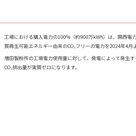
工場における購入電力の100%（約900万kWh）は、関西
質再生可能エネルギー由来のCO₂フリーの電力を2024年4
増田製粉所の工場電力使用量に対して、発電によって発生するCO₂
CO₂排出量が実質ゼロになります。