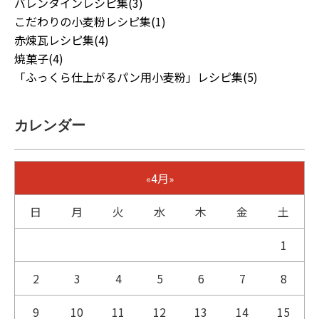
バレンタインレシピ集(3)
こだわりの小麦粉レシピ集(1)
赤煉瓦レシピ集(4)
焼菓子(4)
「ふっくら仕上がるパン用小麦粉」レシピ集(5)
カレンダー
4月
«
»
日
月
火
水
木
金
土
1
2
3
4
5
6
7
8
9
10
11
12
13
14
15