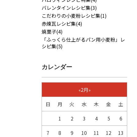
バレンタインレシピ集(3)
こだわりの小麦粉レシピ集(1)
赤煉瓦レシピ集(4)
焼菓子(4)
「ふっくら仕上がるパン用小麦粉」レ
シピ集(5)
カレンダー
2月
«
»
日
月
火
水
木
金
土
1
2
3
4
5
6
7
8
9
10
11
12
13