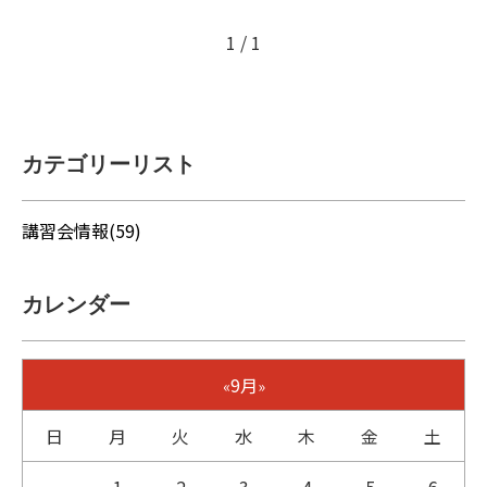
1 / 1
カテゴリーリスト
講習会情報(59)
カレンダー
9月
«
»
日
月
火
水
木
金
土