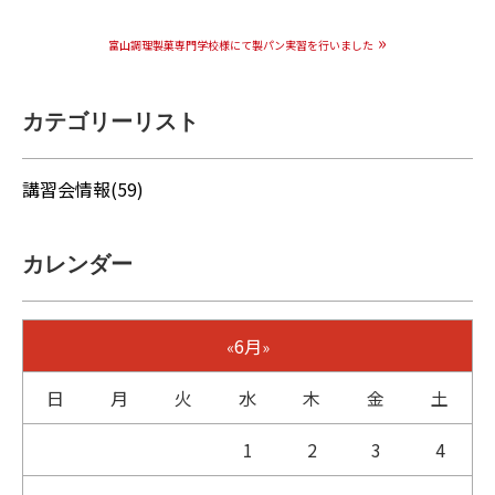
»
富山調理製菓専門学校様にて製パン実習を行いました
カテゴリーリスト
講習会情報(59)
カレンダー
6月
«
»
日
月
火
水
木
金
土
1
2
3
4