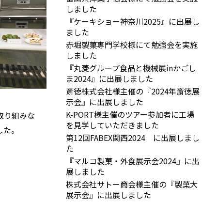
しました
『ケーキショー神奈川2025』に出展し
ました
赤堀製菓専門学校様にて勉強会を実施
しました
『丸菱グループ食品と機械展inかごし
ま2024』に出展しました
斎徳株式会社様主催の『2024年斎徳展
示会』に出展しました
K-PORT様主催のツアー参加者に工場
取り組みな
を見学していただきました
した。
第12回FABEX関西2024 に出展しまし
た
『マルコ製菓・外食展示会2024』に出
展しました
株式会社サトー商会様主催の『製菓大
展示会』に出展しました