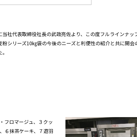
に当社代表取締役社長の武政亮佐より、この度フルラインナッ
麦粉シリーズ10㎏袋の今後のニーズと利便性の紹介と共に開会
た。
・フロマージュ、３クッ
、６抹茶ケーキ、７遊羽