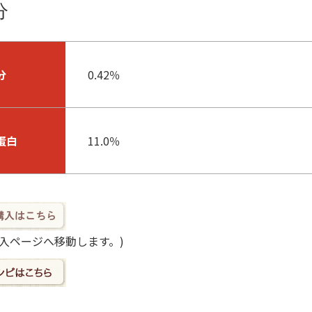
分
分
0.42％
蛋白
11.0％
購入ページへ移動します。)