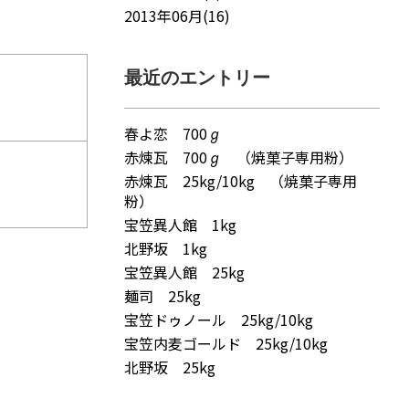
2013年06月(16)
最近のエントリー
春よ恋 700ℊ
赤煉瓦 700ℊ （焼菓子専用粉）
赤煉瓦 25kg/10kg （焼菓子専用
粉）
宝笠異人館 1kg
北野坂 1kg
宝笠異人館 25kg
麺司 25kg
宝笠ドゥノール 25kg/10kg
宝笠内麦ゴールド 25kg/10kg
北野坂 25kg