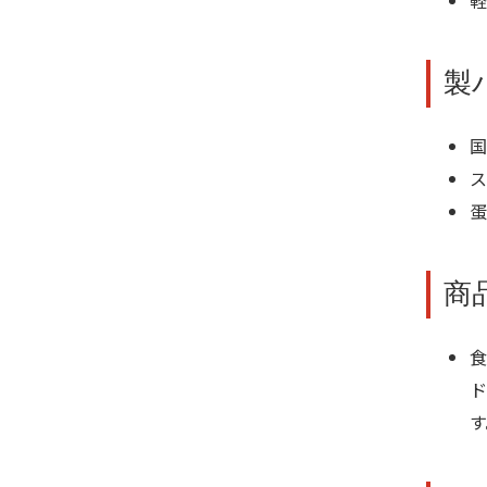
軽
製
国
ス
蛋
商
ド
す