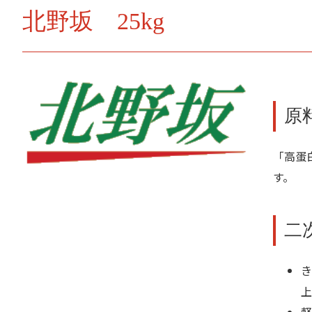
北野坂 25kg
原
「高蛋
す。
二
き
上