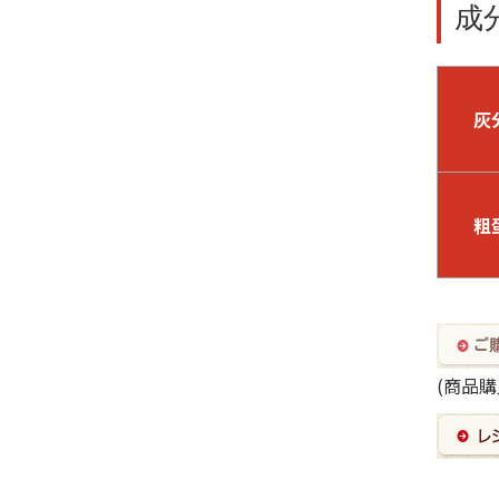
成
灰
粗
(商品