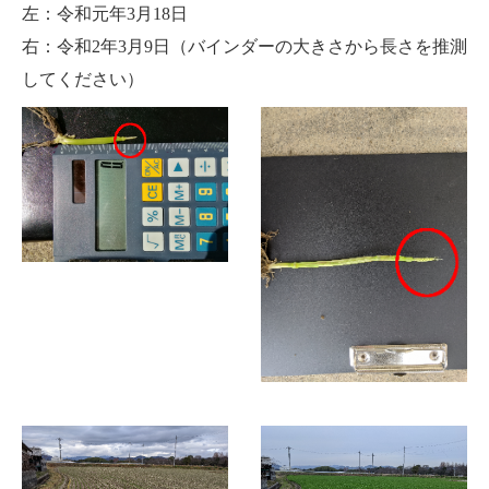
左：令和元年
3
月
18
日
右：令和
2
年
3
月
9
日（バインダーの大きさから長さを推測
してください）