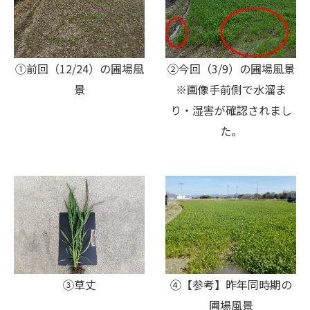
②今回（3/9）の圃場風景
①前回（12/24）の圃場風
※画像手前側で水溜ま
景
り・湿害が確認されまし
た。
③草丈
④【参考】昨年同時期の
圃場風景