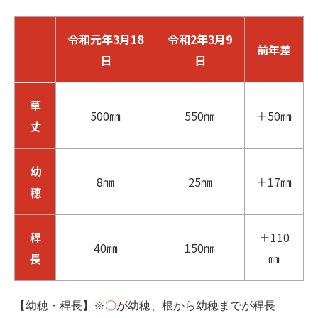
令和元年3月18
令和2年3月9
前年差
日
日
草
500㎜
550㎜
＋50㎜
丈
幼
8㎜
25㎜
＋17㎜
穂
稈
＋110
40㎜
150㎜
長
㎜
【幼穂・稈長】※
〇
が幼穂、根から幼穂までが稈長